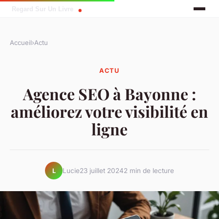
Accueil
›
Actu
ACTU
Agence SEO à Bayonne :
améliorez votre visibilité en
ligne
Lucie
23 juillet 2024
2 min de lecture
L