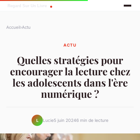
Accueil
›
Actu
ACTU
Quelles stratégies pour
encourager la lecture chez
les adolescents dans l'ère
numérique ?
Lucie
5 juin 2024
6 min de lecture
L